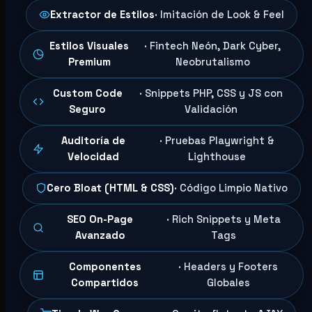
Extractor de Estilos
· Imitación de Look & Feel
Estilos Visuales
· Fintech Neón, Dark Cyber,
Premium
Neobrutalismo
Custom Code
· Snippets PHP, CSS y JS con
Seguro
Validación
Auditoría de
· Pruebas Playwright &
Velocidad
Lighthouse
Cero Bloat (HTML & CSS)
· Código Limpio Nativo
SEO On-Page
· Rich Snippets y Meta
Avanzado
Tags
Componentes
· Headers y Footers
Compartidos
Globales