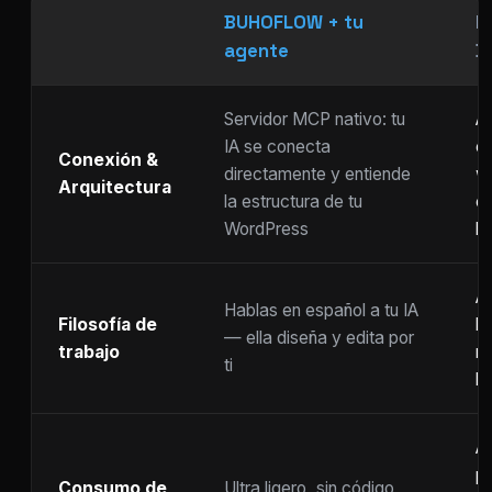
BUHOFLOW + tu
P
agente
D
Servidor MCP nativo: tu
As
IA se conecta
ch
Conexión &
directamente y entiende
w
Arquitectura
la estructura de tu
c
WordPress
li
Ar
Hablas en español a tu IA
Filosofía de
b
— ella diseña y edita por
trabajo
m
ti
ho
A
p
Consumo de
Ultra ligero, sin código