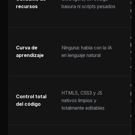
C
recursos
basura ni scripts pesados
ra
w
A
p
Curva de
Ninguna: habla con la IA
c
aprendizaje
en lenguaje natural
w
co
C
HTML5, CSS3 y JS
pr
Control total
nativos limpios y
at
del código
totalmente editables
(
c
F