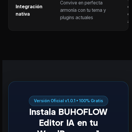
Convive en perfecta
Integración
co
armonía con tu tema y
nativa
ot
plugins actuales
ac
Versión Oficial v1.0.1 • 100% Gratis
Instala BUHOFLOW
Editor IA en tu