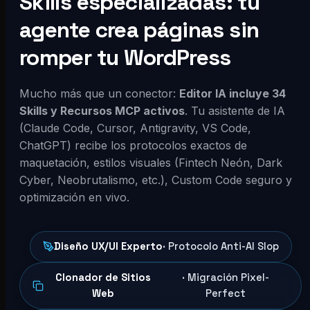
Skills especializadas: tu
agente crea páginas sin
romper tu WordPress
Mucho más que un conector:
Editor IA incluye 34
Skills y Recursos MCP activos
. Tu asistente de IA
(Claude Code, Cursor, Antigravity, VS Code,
ChatGPT) recibe los protocolos exactos de
maquetación, estilos visuales (Fintech Neón, Dark
Cyber, Neobrutalismo, etc.), Custom Code seguro y
optimización en vivo.
Diseño UX/UI Experto
· Protocolo Anti-AI Slop
Clonador de Sitios
· Migración Pixel-
Web
Perfect