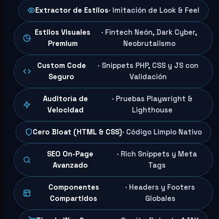
Extractor de Estilos
· Imitación de Look & Feel
Estilos Visuales
· Fintech Neón, Dark Cyber,
Premium
Neobrutalismo
Custom Code
· Snippets PHP, CSS y JS con
Seguro
Validación
Auditoría de
· Pruebas Playwright &
Velocidad
Lighthouse
Cero Bloat (HTML & CSS)
· Código Limpio Nativo
SEO On-Page
· Rich Snippets y Meta
Avanzado
Tags
Componentes
· Headers y Footers
Compartidos
Globales