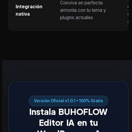
Convive en perfecta
Integración
co
armonía con tu tema y
nativa
ot
plugins actuales
ac
Versión Oficial v1.0.1 • 100% Gratis
Instala BUHOFLOW
Editor IA en tu