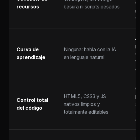
C
recursos
basura ni scripts pesados
ra
w
A
p
Curva de
Ninguna: habla con la IA
c
aprendizaje
en lenguaje natural
w
co
C
HTML5, CSS3 y JS
pr
Control total
nativos limpios y
at
del código
totalmente editables
(
c
F