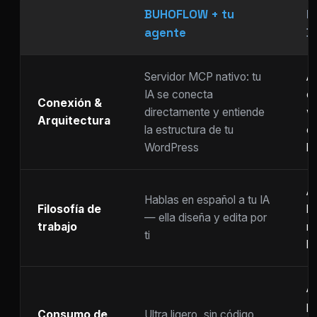
BUHOFLOW + tu
P
agente
D
Servidor MCP nativo: tu
As
IA se conecta
ch
Conexión &
directamente y entiende
w
Arquitectura
la estructura de tu
c
WordPress
li
Ar
Hablas en español a tu IA
Filosofía de
b
— ella diseña y edita por
trabajo
m
ti
ho
A
p
Consumo de
Ultra ligero, sin código