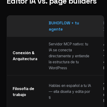
Editor IA vs. page builders
BUHOFLOW + tu
P
agente
D
Servidor MCP nativo: tu
As
IA se conecta
ch
Conexión &
directamente y entiende
w
Arquitectura
la estructura de tu
c
WordPress
li
Ar
Hablas en español a tu IA
Filosofía de
b
— ella diseña y edita por
trabajo
m
ti
ho