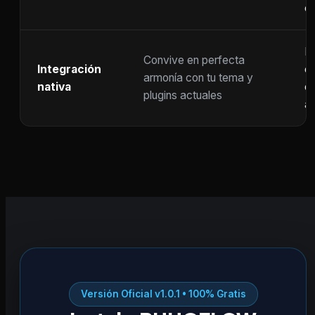
c
F
Convive en perfecta
Integración
co
armonía con tu tema y
nativa
ot
plugins actuales
ac
Versión Oficial v1.0.1 • 100% Gratis