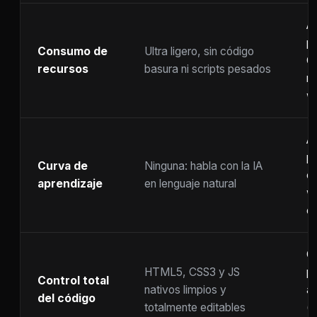
A
p
Consumo de
Ultra ligero, sin código
C
recursos
basura ni scripts pesados
ra
w
A
p
Curva de
Ninguna: habla con la IA
c
aprendizaje
en lenguaje natural
w
co
C
HTML5, CSS3 y JS
pr
Control total
nativos limpios y
at
del código
totalmente editables
(