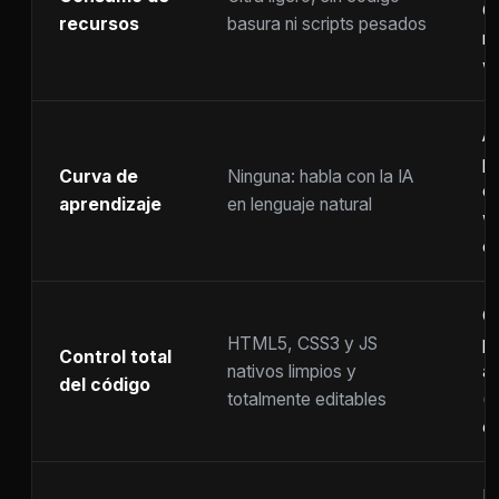
C
recursos
basura ni scripts pesados
ra
w
A
p
Curva de
Ninguna: habla con la IA
c
aprendizaje
en lenguaje natural
w
co
C
HTML5, CSS3 y JS
pr
Control total
nativos limpios y
at
del código
totalmente editables
(
c
F