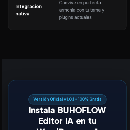
Convive en perfecta
Integración
co
armonía con tu tema y
nativa
ot
plugins actuales
ac
Versión Oficial v1.0.1 • 100% Gratis
Instala BUHOFLOW
Editor IA en tu