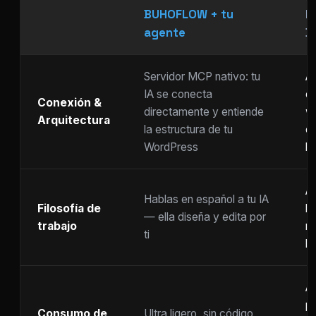
BUHOFLOW + tu
P
agente
D
Servidor MCP nativo: tu
As
IA se conecta
ch
Conexión &
directamente y entiende
w
Arquitectura
la estructura de tu
c
WordPress
li
Ar
Hablas en español a tu IA
Filosofía de
b
— ella diseña y edita por
trabajo
m
ti
ho
A
p
Consumo de
Ultra ligero, sin código