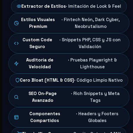
Extractor de Estilos
· Imitación de Look & Feel
Estilos Visuales
· Fintech Neón, Dark Cyber,
Premium
Neobrutalismo
Custom Code
· Snippets PHP, CSS y JS con
Seguro
Validación
Auditoría de
· Pruebas Playwright &
Velocidad
Lighthouse
Cero Bloat (HTML & CSS)
· Código Limpio Nativo
SEO On-Page
· Rich Snippets y Meta
Avanzado
Tags
Componentes
· Headers y Footers
Compartidos
Globales