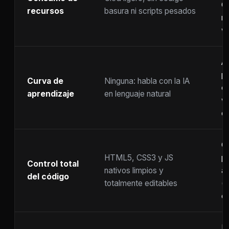
C
recursos
basura ni scripts pesados
ra
w
A
p
Curva de
Ninguna: habla con la IA
c
aprendizaje
en lenguaje natural
w
co
C
HTML5, CSS3 y JS
pr
Control total
nativos limpios y
at
del código
totalmente editables
(
c
F