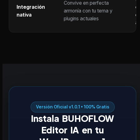
Convive en perfecta
Integración
co
armonía con tu tema y
nativa
ot
plugins actuales
ac
Versión Oficial v1.0.1 • 100% Gratis
Instala BUHOFLOW
Editor IA en tu