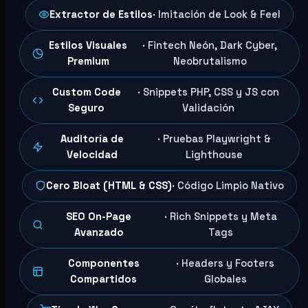
Extractor de Estilos
· Imitación de Look & Feel
Estilos Visuales
· Fintech Neón, Dark Cyber,
Premium
Neobrutalismo
Custom Code
· Snippets PHP, CSS y JS con
Seguro
Validación
Auditoría de
· Pruebas Playwright &
Velocidad
Lighthouse
Cero Bloat (HTML & CSS)
· Código Limpio Nativo
SEO On-Page
· Rich Snippets y Meta
Avanzado
Tags
Componentes
· Headers y Footers
Compartidos
Globales