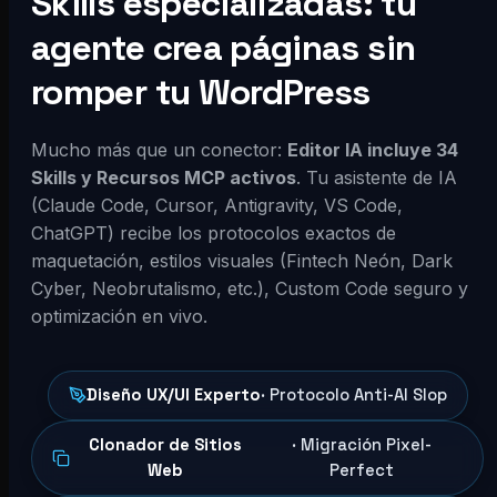
Skills especializadas: tu
agente crea páginas sin
romper tu WordPress
Mucho más que un conector:
Editor IA incluye 34
Skills y Recursos MCP activos
. Tu asistente de IA
(Claude Code, Cursor, Antigravity, VS Code,
ChatGPT) recibe los protocolos exactos de
maquetación, estilos visuales (Fintech Neón, Dark
Cyber, Neobrutalismo, etc.), Custom Code seguro y
optimización en vivo.
Diseño UX/UI Experto
· Protocolo Anti-AI Slop
Clonador de Sitios
· Migración Pixel-
Web
Perfect