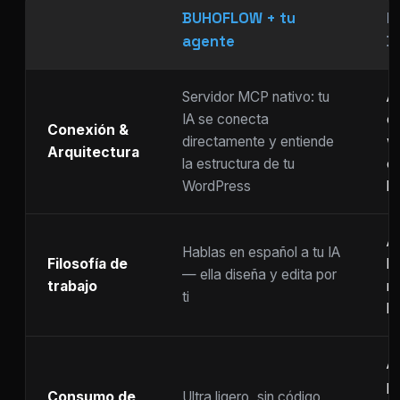
BUHOFLOW + tu
P
agente
D
Servidor MCP nativo: tu
As
IA se conecta
ch
Conexión &
directamente y entiende
w
Arquitectura
la estructura de tu
c
WordPress
li
Ar
Hablas en español a tu IA
Filosofía de
b
— ella diseña y edita por
trabajo
m
ti
ho
A
p
Consumo de
Ultra ligero, sin código