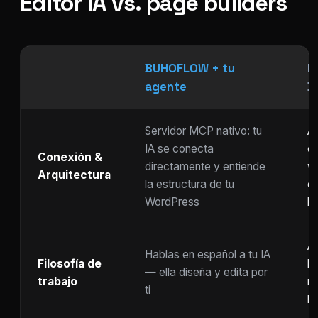
Editor IA vs. page builders
BUHOFLOW + tu
P
agente
D
Servidor MCP nativo: tu
As
IA se conecta
ch
Conexión &
directamente y entiende
w
Arquitectura
la estructura de tu
c
WordPress
li
Ar
Hablas en español a tu IA
Filosofía de
b
— ella diseña y edita por
trabajo
m
ti
ho