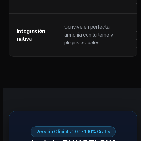
c
F
Convive en perfecta
Integración
co
armonía con tu tema y
nativa
ot
plugins actuales
ac
Versión Oficial v1.0.1 • 100% Gratis