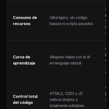
A
p
Consumo de
Ultra ligero, sin código
C
recursos
basura ni scripts pesados
ra
w
A
p
Curva de
Ninguna: habla con la IA
c
aprendizaje
en lenguaje natural
w
co
C
HTML5, CSS3 y JS
pr
Control total
nativos limpios y
at
del código
totalmente editables
(