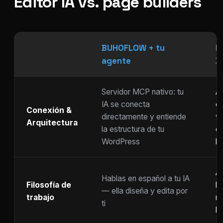
Editor IA vs. page builders
BUHOFLOW + tu
P
agente
D
Servidor MCP nativo: tu
As
IA se conecta
ch
Conexión &
directamente y entiende
w
Arquitectura
la estructura de tu
c
WordPress
li
Ar
Hablas en español a tu IA
Filosofía de
b
— ella diseña y edita por
trabajo
m
ti
ho