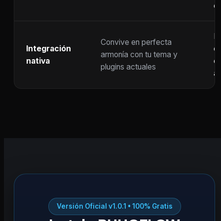
c
F
Convive en perfecta
Integración
co
armonía con tu tema y
nativa
ot
plugins actuales
ac
Versión Oficial v1.0.1 • 100% Gratis