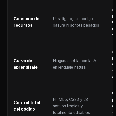
A
p
Consumo de
Ultra ligero, sin código
C
recursos
basura ni scripts pesados
ra
w
A
p
Curva de
Ninguna: habla con la IA
c
aprendizaje
en lenguaje natural
w
co
C
HTML5, CSS3 y JS
pr
Control total
nativos limpios y
at
del código
totalmente editables
(