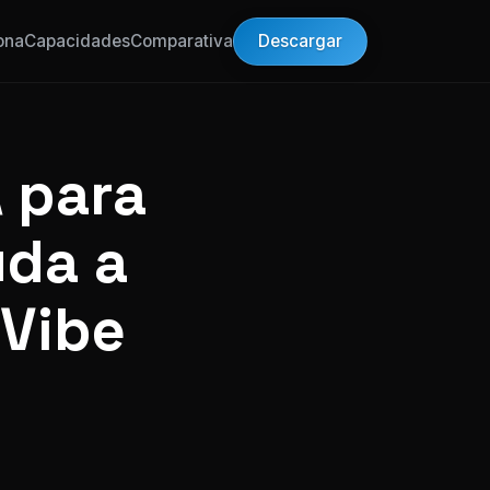
Descargar
ona
Capacidades
Comparativa
 para
uda a
 Vibe