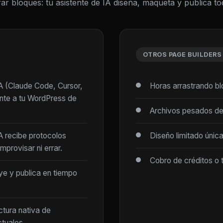
ar bloques: tu asistente de IA diseña, maqueta y publica 
OTROS PAGE BUILDERS
IA (Claude Code, Cursor,
Horas arrastrando b
ente a tu WordPress de
Archivos pesados de
IA recibe protocolos
Diseño limitado únic
mprovisar ni errar.
Cobro de créditos o 
ye y publica en tiempo
ctura nativa de
tuales.