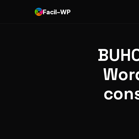
Facil-WP
BUHO
Word
cons