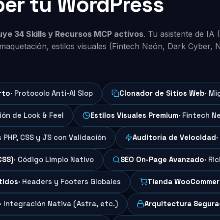
per tu WordPress
luye 34 Skills y Recursos MCP activos
. Tu asistente de IA
maquetación, estilos visuales (Fintech Neón, Dark Cyber, 
rto
· Protocolo Anti-AI Slop
Clonador de Sitios Web
· Mi
ción de Look & Feel
Estilos Visuales Premium
· Fintech N
s PHP, CSS y JS con Validación
Auditoría de Velocidad
·
CSS)
· Código Limpio Nativo
SEO On-Page Avanzado
· Ri
tidos
· Headers y Footers Globales
Tienda WooCommer
· Integración Nativa (Astra, etc.)
Arquitectura Segura