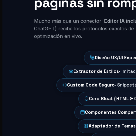
páginas sin rom
Mucho más que un conector:
Editor IA inc
ChatGPT) recibe los protocolos exactos de 
optimización en vivo.
Diseño UX/UI Expe
Extractor de Estilos
· Imita
Custom Code Seguro
· Snippet
Cero Bloat (HTML & 
Componentes Compar
Adaptador de Temas