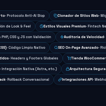
rto
· Protocolo Anti-AI Slop
Clonador de Sitios Web
· Mi
ción de Look & Feel
Estilos Visuales Premium
· Fintech N
s PHP, CSS y JS con Validación
Auditoría de Velocidad
·
CSS)
· Código Limpio Nativo
SEO On-Page Avanzado
· Ri
tidos
· Headers y Footers Globales
Tienda WooCommer
· Integración Nativa (Astra, etc.)
Arquitectura Segura
ack
· Rollback Conversacional
Integraciones API
· Webho