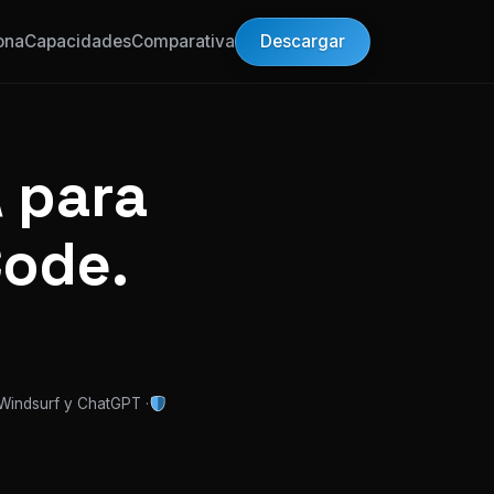
Descargar
ona
Capacidades
Comparativa
 para
Code.
 Windsurf y ChatGPT ·