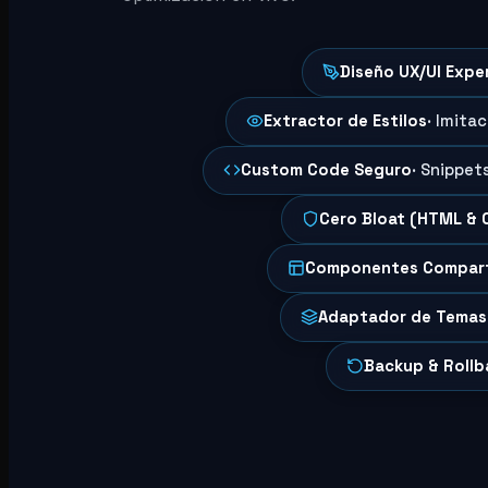
Diseño UX/UI Expe
Extractor de Estilos
· Imita
Custom Code Seguro
· Snippet
Cero Bloat (HTML & 
Componentes Compar
Adaptador de Temas
Backup & Rollb