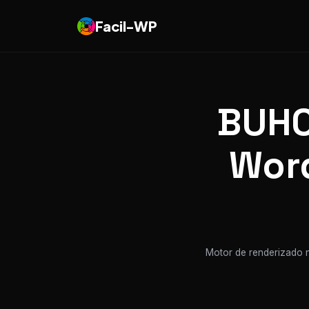
Facil-WP
BUHO
Word
Motor de renderizado n