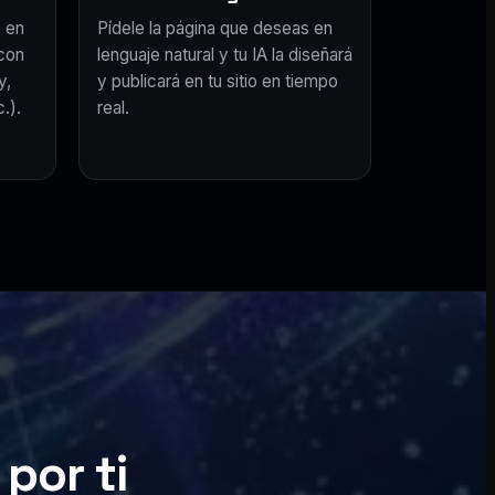
 en
Pídele la página que deseas en
con
lenguaje natural y tu IA la diseñará
y,
y publicará en tu sitio en tiempo
.).
real.
por ti