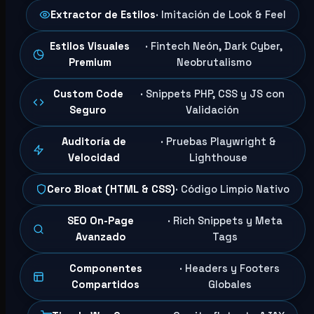
Extractor de Estilos
· Imitación de Look & Feel
Estilos Visuales
· Fintech Neón, Dark Cyber,
Premium
Neobrutalismo
Custom Code
· Snippets PHP, CSS y JS con
Seguro
Validación
Auditoría de
· Pruebas Playwright &
Velocidad
Lighthouse
Cero Bloat (HTML & CSS)
· Código Limpio Nativo
SEO On-Page
· Rich Snippets y Meta
Avanzado
Tags
Componentes
· Headers y Footers
Compartidos
Globales