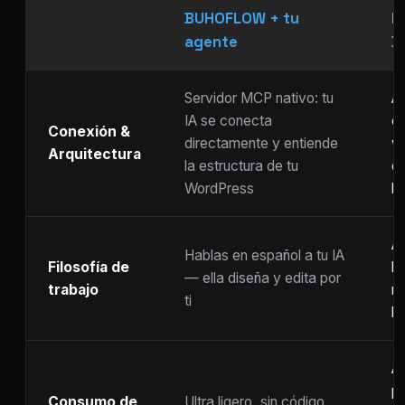
BUHOFLOW + tu
P
agente
D
Servidor MCP nativo: tu
As
IA se conecta
ch
Conexión &
directamente y entiende
w
Arquitectura
la estructura de tu
c
WordPress
li
Ar
Hablas en español a tu IA
Filosofía de
b
— ella diseña y edita por
trabajo
m
ti
ho
A
p
Consumo de
Ultra ligero, sin código