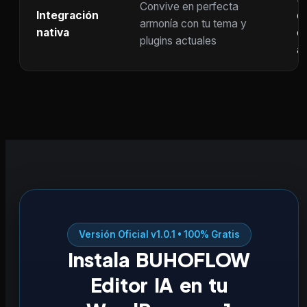
Convive en perfecta
Integración
co
armonía con tu tema y
nativa
ot
plugins actuales
ac
Versión Oficial v1.0.1 • 100% Gratis
Instala BUHOFLOW
Editor IA en tu