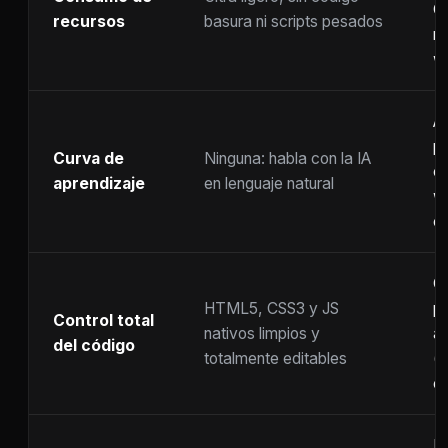
C
recursos
basura ni scripts pesados
ra
w
A
p
Curva de
Ninguna: habla con la IA
c
aprendizaje
en lenguaje natural
w
co
C
HTML5, CSS3 y JS
pr
Control total
nativos limpios y
at
del código
totalmente editables
(
c
F