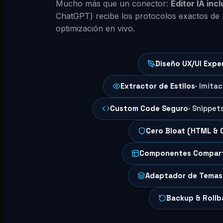
Mucho más que un conector:
Editor IA inc
ChatGPT) recibe los protocolos exactos de 
optimización en vivo.
Diseño UX/UI Expe
Extractor de Estilos
· Imita
Custom Code Seguro
· Snippet
Cero Bloat (HTML & 
Componentes Compar
Adaptador de Temas
Backup & Rollb