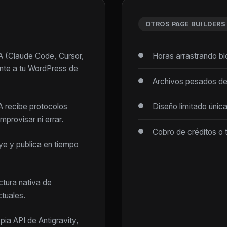
OTROS PAGE BUILDERS
IA (Claude Code, Cursor,
Horas arrastrando b
ente a tu WordPress de
Archivos pesados de
IA recibe protocolos
Diseño limitado únic
mprovisar ni errar.
Cobro de créditos o 
ye y publica en tiempo
ctura nativa de
tuales.
opia API de Antigravity,