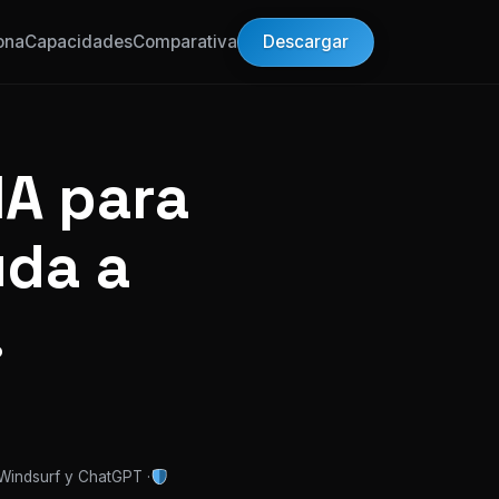
Descargar
ona
Capacidades
Comparativa
IA para
uda a
.
 Windsurf y ChatGPT ·