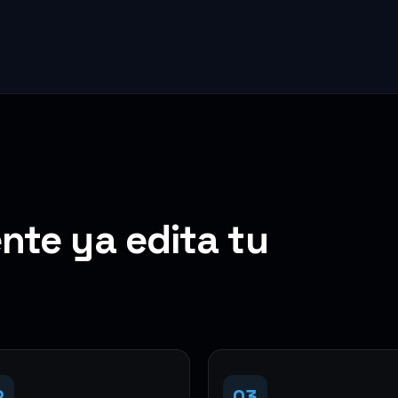
nte ya edita tu
2
03