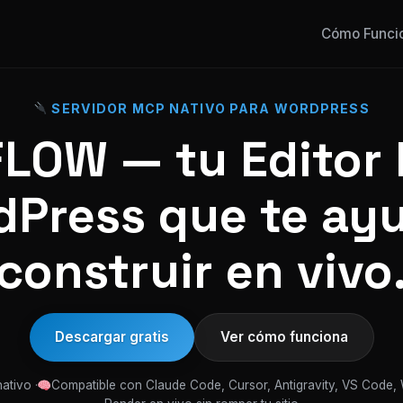
Cómo Funci
SERVIDOR MCP NATIVO PARA WORDPRESS
OW — tu Editor 
Press que te ay
construir en vivo
Descargar gratis
Ver cómo funciona
ativo ·
Compatible con Claude Code, Cursor, Antigravity, VS Code,