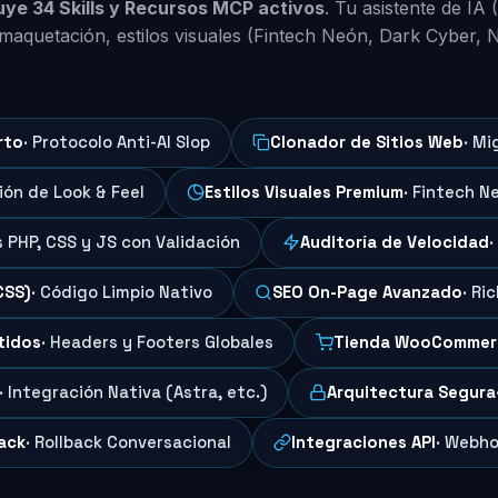
luye 34 Skills y Recursos MCP activos
. Tu asistente de IA
maquetación, estilos visuales (Fintech Neón, Dark Cyber, 
rto
· Protocolo Anti-AI Slop
Clonador de Sitios Web
· Mi
ción de Look & Feel
Estilos Visuales Premium
· Fintech N
s PHP, CSS y JS con Validación
Auditoría de Velocidad
·
CSS)
· Código Limpio Nativo
SEO On-Page Avanzado
· Ri
tidos
· Headers y Footers Globales
Tienda WooCommer
· Integración Nativa (Astra, etc.)
Arquitectura Segura
ack
· Rollback Conversacional
Integraciones API
· Webho