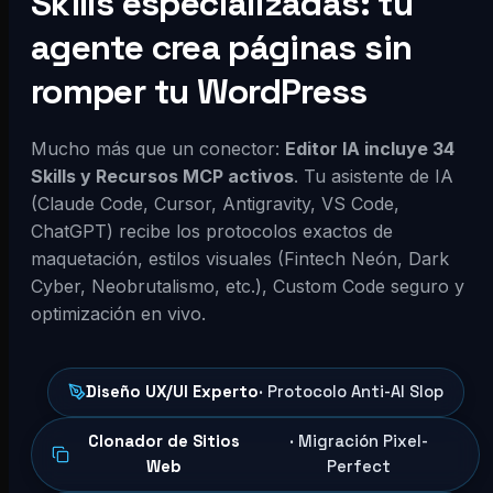
Skills especializadas: tu
agente crea páginas sin
romper tu WordPress
Mucho más que un conector:
Editor IA incluye 34
Skills y Recursos MCP activos
. Tu asistente de IA
(Claude Code, Cursor, Antigravity, VS Code,
ChatGPT) recibe los protocolos exactos de
maquetación, estilos visuales (Fintech Neón, Dark
Cyber, Neobrutalismo, etc.), Custom Code seguro y
optimización en vivo.
Diseño UX/UI Experto
· Protocolo Anti-AI Slop
Clonador de Sitios
· Migración Pixel-
Web
Perfect