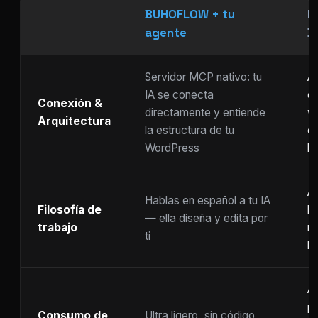
BUHOFLOW + tu
P
agente
D
Servidor MCP nativo: tu
As
IA se conecta
ch
Conexión &
directamente y entiende
w
Arquitectura
la estructura de tu
c
WordPress
li
Ar
Hablas en español a tu IA
Filosofía de
b
— ella diseña y edita por
trabajo
m
ti
ho
A
p
Consumo de
Ultra ligero, sin código