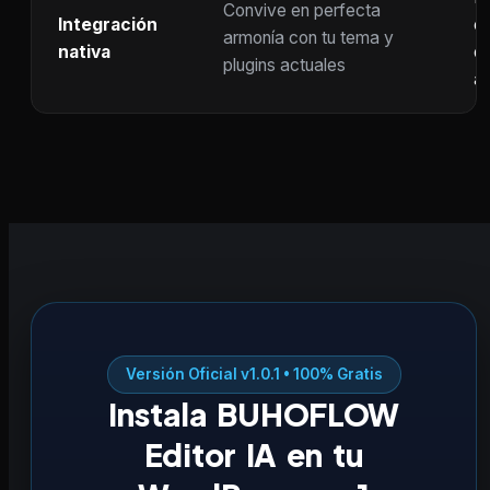
Convive en perfecta
Integración
co
armonía con tu tema y
nativa
ot
plugins actuales
ac
Versión Oficial v1.0.1 • 100% Gratis
Instala BUHOFLOW
Editor IA en tu