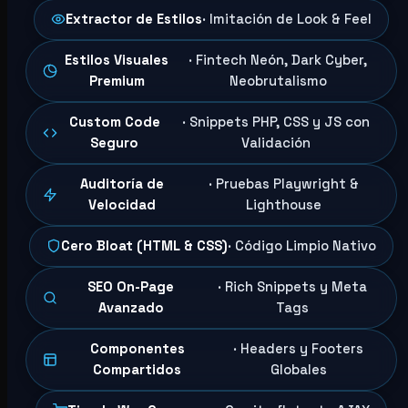
Extractor de Estilos
· Imitación de Look & Feel
Estilos Visuales
· Fintech Neón, Dark Cyber,
Premium
Neobrutalismo
Custom Code
· Snippets PHP, CSS y JS con
Seguro
Validación
Auditoría de
· Pruebas Playwright &
Velocidad
Lighthouse
Cero Bloat (HTML & CSS)
· Código Limpio Nativo
SEO On-Page
· Rich Snippets y Meta
Avanzado
Tags
Componentes
· Headers y Footers
Compartidos
Globales