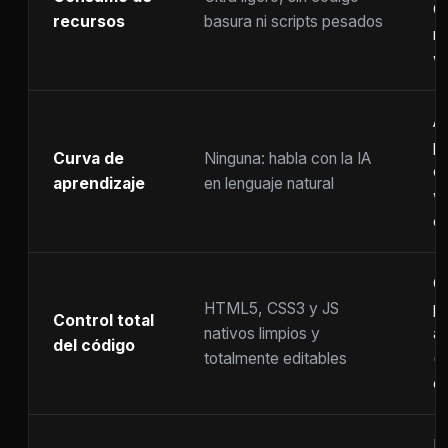
C
recursos
basura ni scripts pesados
ra
w
A
p
Curva de
Ninguna: habla con la IA
c
aprendizaje
en lenguaje natural
w
co
C
HTML5, CSS3 y JS
pr
Control total
nativos limpios y
at
del código
totalmente editables
(
c
F