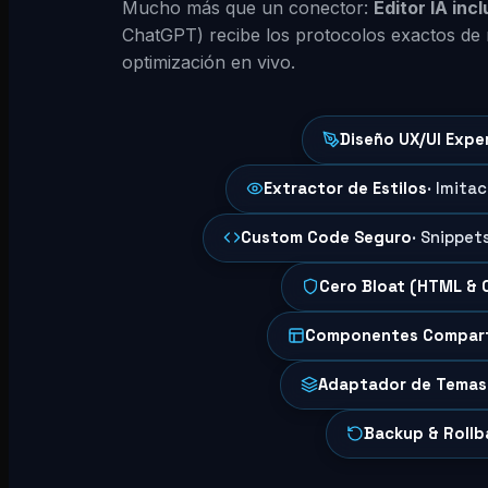
Mucho más que un conector:
Editor IA inc
ChatGPT) recibe los protocolos exactos de 
optimización en vivo.
Diseño UX/UI Expe
Extractor de Estilos
· Imita
Custom Code Seguro
· Snippet
Cero Bloat (HTML & 
Componentes Compar
Adaptador de Temas
Backup & Rollb