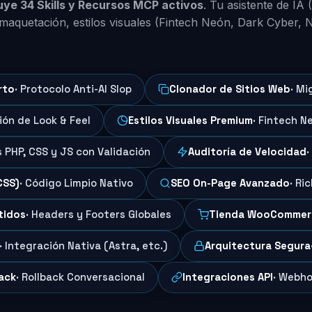
luye 34 Skills y Recursos MCP activos
. Tu asistente de IA
maquetación, estilos visuales (Fintech Neón, Dark Cyber, 
rto
· Protocolo Anti-AI Slop
Clonador de Sitios Web
· Mi
ción de Look & Feel
Estilos Visuales Premium
· Fintech N
s PHP, CSS y JS con Validación
Auditoría de Velocidad
·
CSS)
· Código Limpio Nativo
SEO On-Page Avanzado
· Ri
tidos
· Headers y Footers Globales
Tienda WooCommer
· Integración Nativa (Astra, etc.)
Arquitectura Segura
ack
· Rollback Conversacional
Integraciones API
· Webho