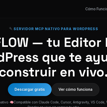
Cómo Funci
SERVIDOR MCP NATIVO PARA WORDPRESS
OW — tu Editor 
Press que te ay
construir en vivo
Descargar gratis
Ver cómo funciona
ativo ·
Compatible con Claude Code, Cursor, Antigravity, VS Code,