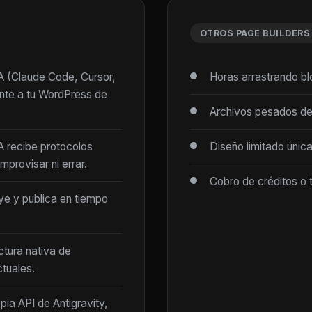
OTROS PAGE BUILDERS
IA (Claude Code, Cursor,
Horas arrastrando b
ente a tu WordPress de
Archivos pesados de
IA recibe protocolos
Diseño limitado únic
mprovisar ni errar.
Cobro de créditos o 
ye y publica en tiempo
ctura nativa de
tuales.
opia API de Antigravity,