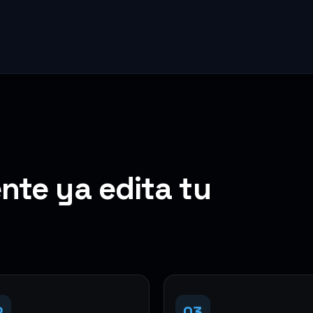
nte ya edita tu
2
03