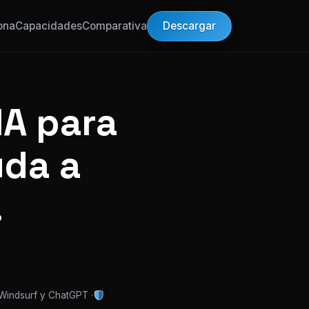
Descargar
ona
Capacidades
Comparativa
IA para
uda a
.
 Windsurf y ChatGPT ·