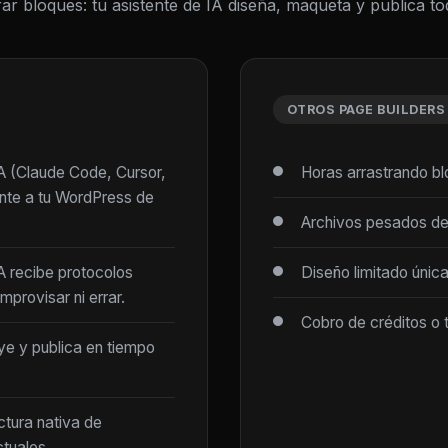
ar bloques: tu asistente de IA diseña, maqueta y publica 
OTROS PAGE BUILDERS
IA (Claude Code, Cursor,
Horas arrastrando b
ente a tu WordPress de
Archivos pesados de
IA recibe protocolos
Diseño limitado únic
mprovisar ni errar.
Cobro de créditos o 
ye y publica en tiempo
ctura nativa de
tuales.