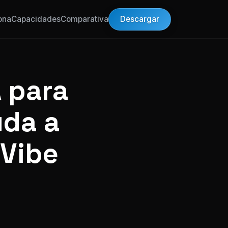
Descargar
ona
Capacidades
Comparativa
 para
uda a
 Vibe