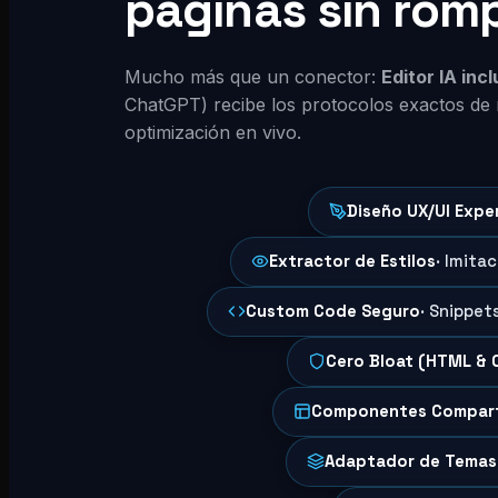
páginas sin rom
Mucho más que un conector:
Editor IA inc
ChatGPT) recibe los protocolos exactos de 
optimización en vivo.
Diseño UX/UI Expe
Extractor de Estilos
· Imita
Custom Code Seguro
· Snippet
Cero Bloat (HTML & 
Componentes Compar
Adaptador de Temas