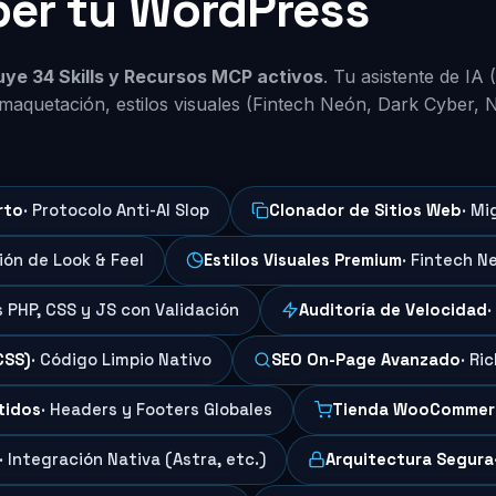
per tu WordPress
luye 34 Skills y Recursos MCP activos
. Tu asistente de IA
maquetación, estilos visuales (Fintech Neón, Dark Cyber, 
rto
· Protocolo Anti-AI Slop
Clonador de Sitios Web
· Mi
ción de Look & Feel
Estilos Visuales Premium
· Fintech N
s PHP, CSS y JS con Validación
Auditoría de Velocidad
·
CSS)
· Código Limpio Nativo
SEO On-Page Avanzado
· Ri
tidos
· Headers y Footers Globales
Tienda WooCommer
· Integración Nativa (Astra, etc.)
Arquitectura Segura