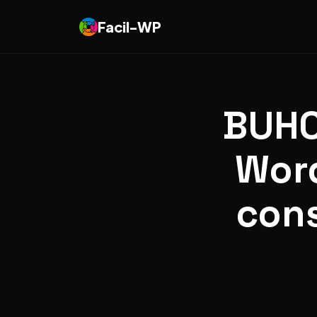
Facil-WP
BUHO
Word
cons