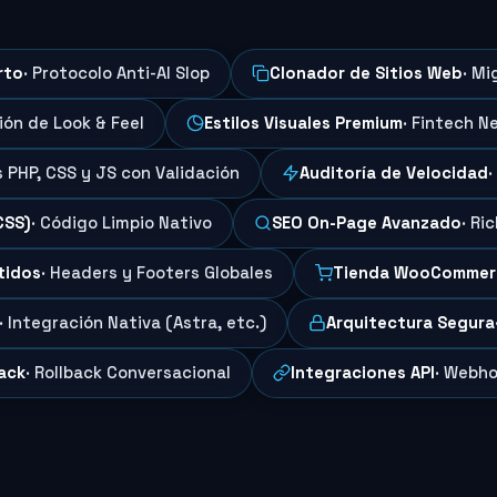
rto
· Protocolo Anti-AI Slop
Clonador de Sitios Web
· Mi
ción de Look & Feel
Estilos Visuales Premium
· Fintech N
s PHP, CSS y JS con Validación
Auditoría de Velocidad
·
CSS)
· Código Limpio Nativo
SEO On-Page Avanzado
· Ri
tidos
· Headers y Footers Globales
Tienda WooCommer
· Integración Nativa (Astra, etc.)
Arquitectura Segura
ack
· Rollback Conversacional
Integraciones API
· Webho