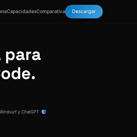
Descargar
ona
Capacidades
Comparativa
 para
Code.
 Windsurf y ChatGPT ·