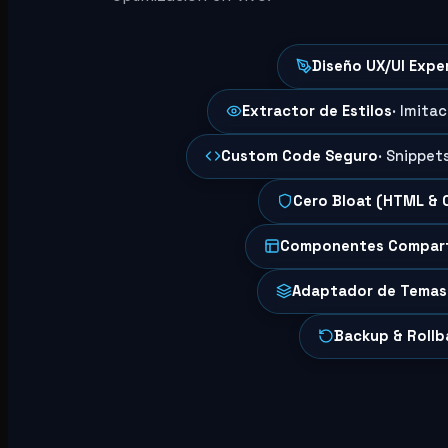
Diseño UX/UI Expe
Extractor de Estilos
· Imita
Custom Code Seguro
· Snippet
Cero Bloat (HTML & 
Componentes Compar
Adaptador de Temas
Backup & Rollb