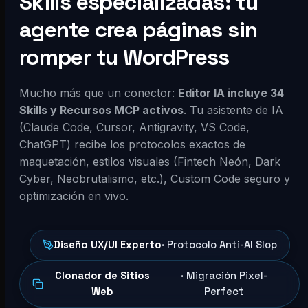
Skills especializadas: tu
agente crea páginas sin
romper tu WordPress
Mucho más que un conector:
Editor IA incluye 34
Skills y Recursos MCP activos
. Tu asistente de IA
(Claude Code, Cursor, Antigravity, VS Code,
ChatGPT) recibe los protocolos exactos de
maquetación, estilos visuales (Fintech Neón, Dark
Cyber, Neobrutalismo, etc.), Custom Code seguro y
optimización en vivo.
Diseño UX/UI Experto
· Protocolo Anti-AI Slop
Clonador de Sitios
· Migración Pixel-
Web
Perfect