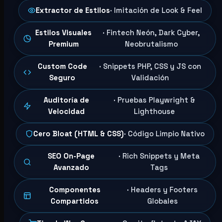
Extractor de Estilos
· Imitación de Look & Feel
Estilos Visuales
· Fintech Neón, Dark Cyber,
Premium
Neobrutalismo
Custom Code
· Snippets PHP, CSS y JS con
Seguro
Validación
Auditoría de
· Pruebas Playwright &
Velocidad
Lighthouse
Cero Bloat (HTML & CSS)
· Código Limpio Nativo
SEO On-Page
· Rich Snippets y Meta
Avanzado
Tags
Componentes
· Headers y Footers
Compartidos
Globales