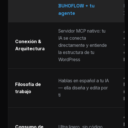
BUHOFLOW + tu
P
agente
D
Servidor MCP nativo: tu
As
IA se conecta
ch
Conexión &
directamente y entiende
w
Arquitectura
la estructura de tu
c
WordPress
li
Ar
Hablas en español a tu IA
Filosofía de
b
— ella diseña y edita por
trabajo
m
ti
ho
A
p
Consumo de
Ultra ligero, sin código