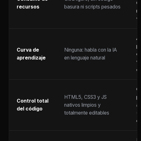
C
recursos
basura ni scripts pesados
ra
w
A
p
Curva de
Ninguna: habla con la IA
c
aprendizaje
en lenguaje natural
w
co
C
HTML5, CSS3 y JS
pr
Control total
nativos limpios y
at
del código
totalmente editables
(
c
F