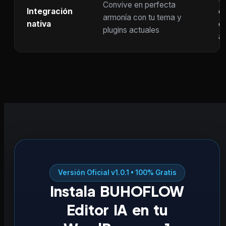
Convive en perfecta
Integración
co
armonía con tu tema y
nativa
ot
plugins actuales
ac
Versión Oficial v1.0.1 • 100% Gratis
Instala BUHOFLOW
Editor IA en tu