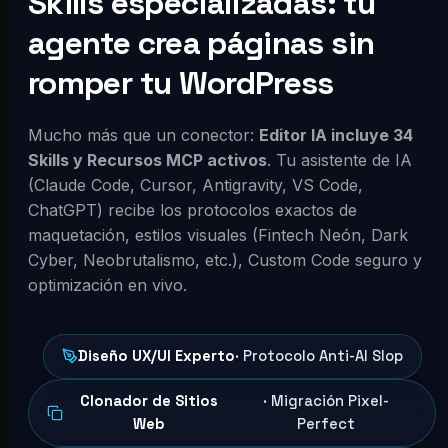
Skills especializadas: tu
agente crea páginas sin
romper tu WordPress
Mucho más que un conector:
Editor IA incluye 34
Skills y Recursos MCP activos
. Tu asistente de IA
(Claude Code, Cursor, Antigravity, VS Code,
ChatGPT) recibe los protocolos exactos de
maquetación, estilos visuales (Fintech Neón, Dark
Cyber, Neobrutalismo, etc.), Custom Code seguro y
optimización en vivo.
Diseño UX/UI Experto
· Protocolo Anti-AI Slop
Clonador de Sitios
· Migración Pixel-
Web
Perfect