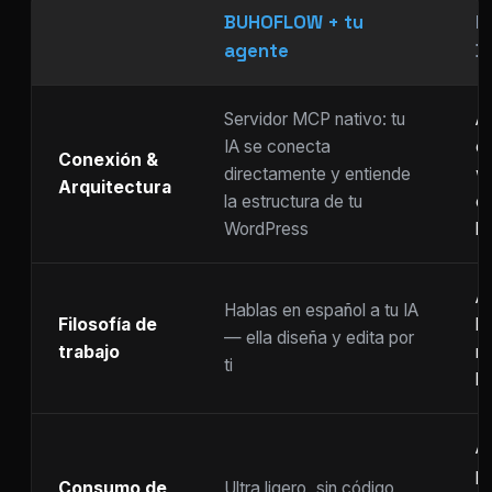
BUHOFLOW + tu
P
agente
D
Servidor MCP nativo: tu
As
IA se conecta
ch
Conexión &
directamente y entiende
w
Arquitectura
la estructura de tu
c
WordPress
li
Ar
Hablas en español a tu IA
Filosofía de
b
— ella diseña y edita por
trabajo
m
ti
ho
A
p
Consumo de
Ultra ligero, sin código