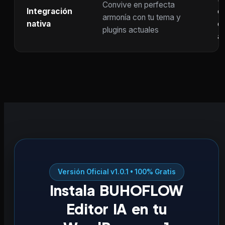
Convive en perfecta
Integración
co
armonía con tu tema y
nativa
ot
plugins actuales
ac
Versión Oficial v1.0.1 • 100% Gratis
Instala BUHOFLOW
Editor IA en tu