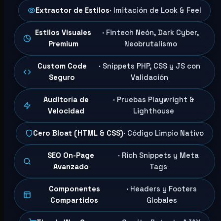
Extractor de Estilos
· Imitación de Look & Feel
Estilos Visuales
· Fintech Neón, Dark Cyber,
Premium
Neobrutalismo
Custom Code
· Snippets PHP, CSS y JS con
Seguro
Validación
Auditoría de
· Pruebas Playwright &
Velocidad
Lighthouse
Cero Bloat (HTML & CSS)
· Código Limpio Nativo
SEO On-Page
· Rich Snippets y Meta
Avanzado
Tags
Componentes
· Headers y Footers
Compartidos
Globales