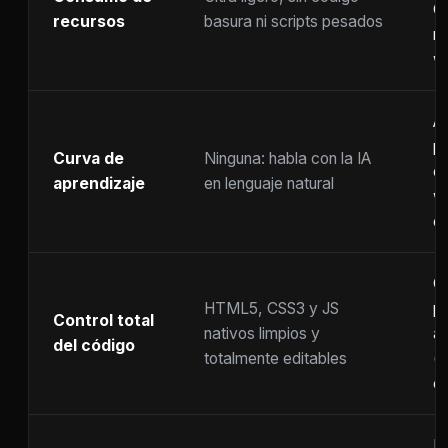
C
recursos
basura ni scripts pesados
ra
w
A
p
Curva de
Ninguna: habla con la IA
c
aprendizaje
en lenguaje natural
w
co
C
HTML5, CSS3 y JS
pr
Control total
nativos limpios y
at
del código
totalmente editables
(
c
F