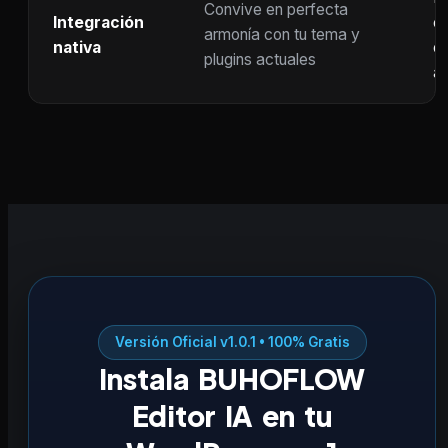
Convive en perfecta
Integración
co
armonía con tu tema y
nativa
ot
plugins actuales
ac
Versión Oficial v1.0.1 • 100% Gratis
Instala BUHOFLOW
Editor IA en tu