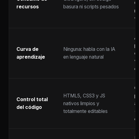
C
recursos
basura ni scripts pesados
ra
w
A
p
Curva de
Ninguna: habla con la IA
c
aprendizaje
en lenguaje natural
w
co
C
HTML5, CSS3 y JS
pr
Control total
nativos limpios y
at
del código
totalmente editables
(
c
F