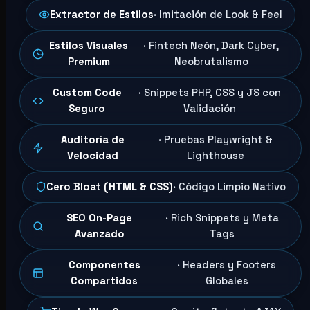
Extractor de Estilos
· Imitación de Look & Feel
Estilos Visuales
· Fintech Neón, Dark Cyber,
Premium
Neobrutalismo
Custom Code
· Snippets PHP, CSS y JS con
Seguro
Validación
Auditoría de
· Pruebas Playwright &
Velocidad
Lighthouse
Cero Bloat (HTML & CSS)
· Código Limpio Nativo
SEO On-Page
· Rich Snippets y Meta
Avanzado
Tags
Componentes
· Headers y Footers
Compartidos
Globales