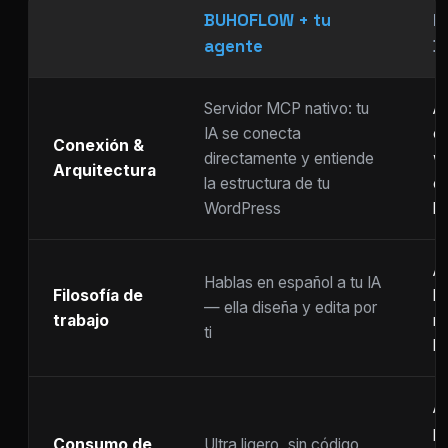
BUHOFLOW + tu
P
agente
D
Servidor MCP nativo: tu
As
IA se conecta
ch
Conexión &
directamente y entiende
w
Arquitectura
la estructura de tu
c
WordPress
li
Ar
Hablas en español a tu IA
Filosofía de
b
— ella diseña y edita por
trabajo
m
ti
ho
A
p
Consumo de
Ultra ligero, sin código