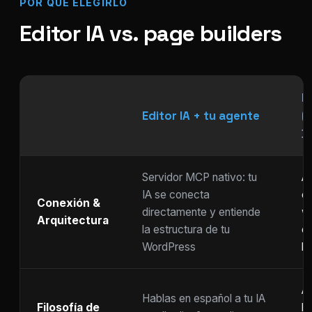
POR QUÉ ELEGIRLO
Editor IA vs. page builders
P
Editor IA + tu agente
(
Di
Servidor MCP nativo: tu
As
IA se conecta
ch
Conexión &
directamente y entiende
w
Arquitectura
la estructura de tu
c
WordPress
li
Ar
Hablas en español a tu IA
Filosofía de
b