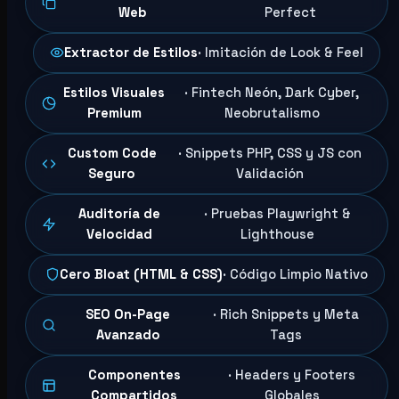
Web
Perfect
Extractor de Estilos
· Imitación de Look & Feel
Estilos Visuales
· Fintech Neón, Dark Cyber,
Premium
Neobrutalismo
Custom Code
· Snippets PHP, CSS y JS con
Seguro
Validación
Auditoría de
· Pruebas Playwright &
Velocidad
Lighthouse
Cero Bloat (HTML & CSS)
· Código Limpio Nativo
SEO On-Page
· Rich Snippets y Meta
Avanzado
Tags
Componentes
· Headers y Footers
Compartidos
Globales