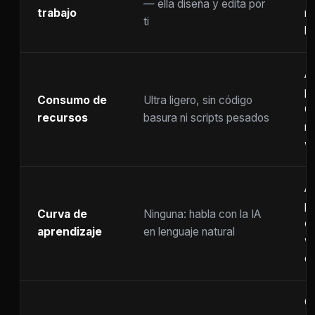
— ella diseña y edita por
trabajo
m
ti
ho
A
p
Consumo de
Ultra ligero, sin código
C
recursos
basura ni scripts pesados
ra
w
A
p
Curva de
Ninguna: habla con la IA
c
aprendizaje
en lenguaje natural
w
co
C