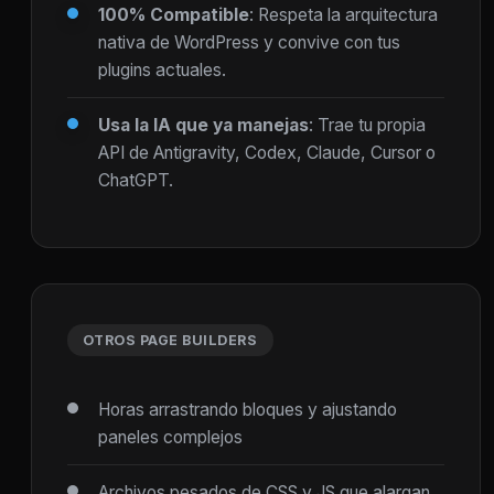
100% Compatible
: Respeta la arquitectura
nativa de WordPress y convive con tus
plugins actuales.
Usa la IA que ya manejas
: Trae tu propia
API de Antigravity, Codex, Claude, Cursor o
ChatGPT.
OTROS PAGE BUILDERS
Horas arrastrando bloques y ajustando
paneles complejos
Archivos pesados de CSS y JS que alargan