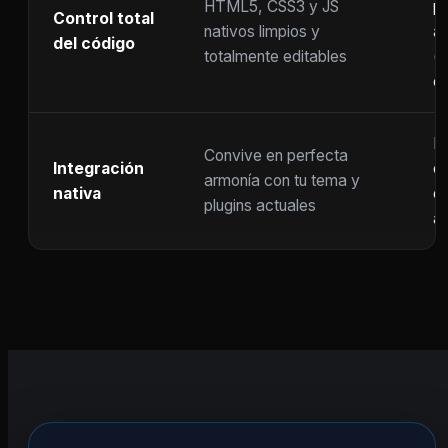
HTML5, CSS3 y JS
pr
Control total
nativos limpios y
at
del código
totalmente editables
(
c
F
Convive en perfecta
Integración
co
armonía con tu tema y
nativa
ot
plugins actuales
ac