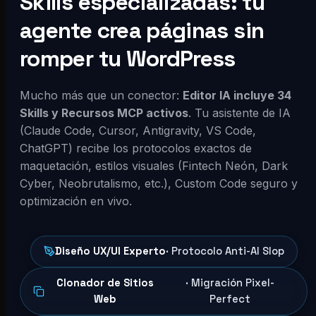
Skills especializadas: tu
agente crea páginas sin
romper tu WordPress
Mucho más que un conector:
Editor IA incluye 34
Skills y Recursos MCP activos
. Tu asistente de IA
(Claude Code, Cursor, Antigravity, VS Code,
ChatGPT) recibe los protocolos exactos de
maquetación, estilos visuales (Fintech Neón, Dark
Cyber, Neobrutalismo, etc.), Custom Code seguro y
optimización en vivo.
Diseño UX/UI Experto
· Protocolo Anti-AI Slop
Clonador de Sitios
· Migración Pixel-
Web
Perfect