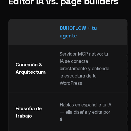
Editor IA vs. page builders
BUHOFLOW + tu
P
agente
D
Servidor MCP nativo: tu
As
IA se conecta
ch
Conexión &
directamente y entiende
w
Arquitectura
la estructura de tu
c
WordPress
li
Ar
Hablas en español a tu IA
Filosofía de
b
— ella diseña y edita por
trabajo
m
ti
ho