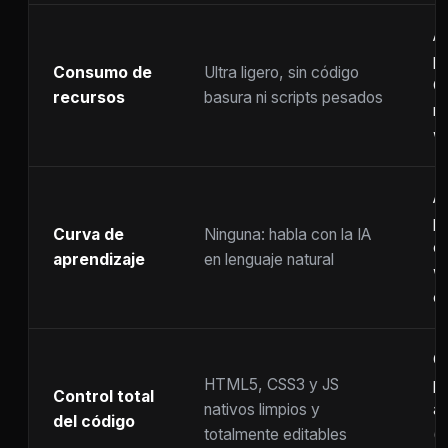
A
p
Consumo de
Ultra ligero, sin código
C
recursos
basura ni scripts pesados
ra
w
A
p
Curva de
Ninguna: habla con la IA
c
aprendizaje
en lenguaje natural
w
co
C
HTML5, CSS3 y JS
pr
Control total
nativos limpios y
at
del código
totalmente editables
(