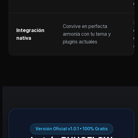
c
F
Convive en perfecta
Integración
co
armonía con tu tema y
nativa
ot
plugins actuales
ac
Versión Oficial v1.0.1 • 100% Gratis