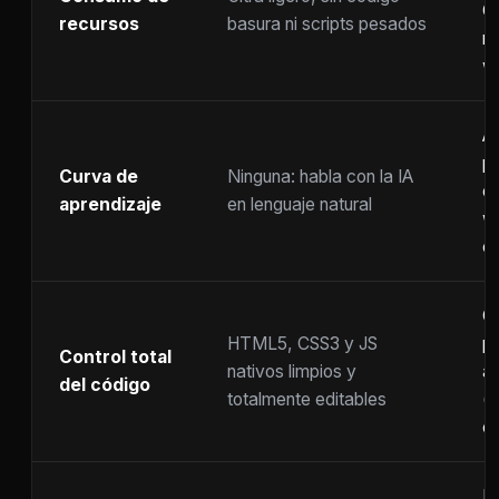
C
recursos
basura ni scripts pesados
ra
w
A
p
Curva de
Ninguna: habla con la IA
c
aprendizaje
en lenguaje natural
w
co
C
HTML5, CSS3 y JS
pr
Control total
nativos limpios y
at
del código
totalmente editables
(
c
F