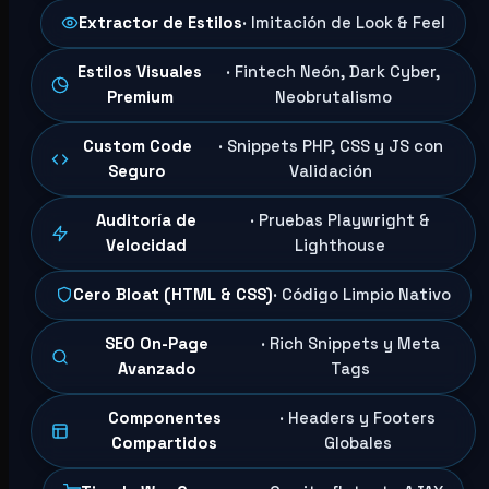
Extractor de Estilos
· Imitación de Look & Feel
Estilos Visuales
· Fintech Neón, Dark Cyber,
Premium
Neobrutalismo
Custom Code
· Snippets PHP, CSS y JS con
Seguro
Validación
Auditoría de
· Pruebas Playwright &
Velocidad
Lighthouse
Cero Bloat (HTML & CSS)
· Código Limpio Nativo
SEO On-Page
· Rich Snippets y Meta
Avanzado
Tags
Componentes
· Headers y Footers
Compartidos
Globales