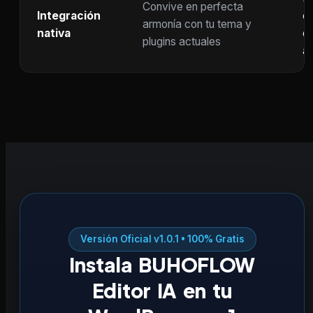
Convive en perfecta
Integración
co
armonía con tu tema y
nativa
ot
plugins actuales
ac
Versión Oficial v1.0.1 • 100% Gratis
Instala BUHOFLOW
Editor IA en tu