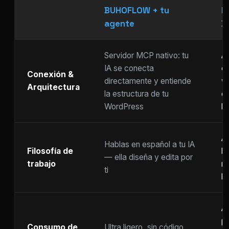
BUHOFLOW + tu
P
agente
D
Servidor MCP nativo: tu
As
IA se conecta
ch
Conexión &
directamente y entiende
w
Arquitectura
la estructura de tu
c
WordPress
li
Ar
Hablas en español a tu IA
Filosofía de
b
— ella diseña y edita por
trabajo
m
ti
ho
A
p
Consumo de
Ultra ligero, sin código