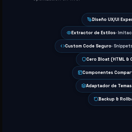
Diseño UX/UI Expe
Extractor de Estilos
· Imita
Custom Code Seguro
· Snippet
Cero Bloat (HTML & 
Componentes Compar
Adaptador de Temas
Backup & Rollb