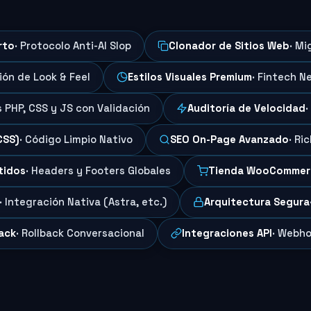
rto
· Protocolo Anti-AI Slop
Clonador de Sitios Web
· Mi
ción de Look & Feel
Estilos Visuales Premium
· Fintech N
s PHP, CSS y JS con Validación
Auditoría de Velocidad
·
CSS)
· Código Limpio Nativo
SEO On-Page Avanzado
· Ri
tidos
· Headers y Footers Globales
Tienda WooCommer
· Integración Nativa (Astra, etc.)
Arquitectura Segura
ack
· Rollback Conversacional
Integraciones API
· Webho