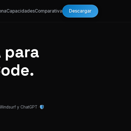
Descargar
ona
Capacidades
Comparativa
 para
Code.
 Windsurf y ChatGPT ·