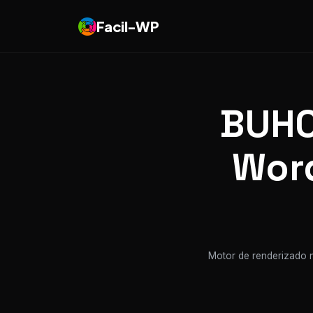
Facil-WP
BUHO
Word
Motor de renderizado n