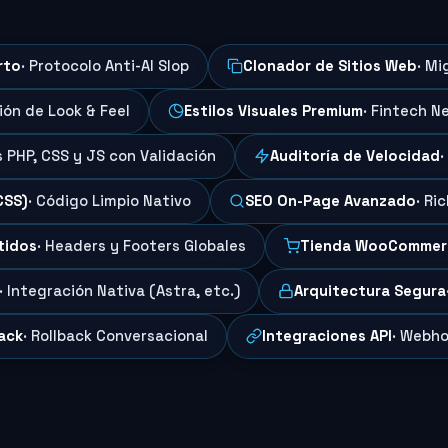
rto
· Protocolo Anti-AI Slop
Clonador de Sitios Web
· Mi
ción de Look & Feel
Estilos Visuales Premium
· Fintech N
s PHP, CSS y JS con Validación
Auditoría de Velocidad
·
CSS)
· Código Limpio Nativo
SEO On-Page Avanzado
· Ri
tidos
· Headers y Footers Globales
Tienda WooCommer
· Integración Nativa (Astra, etc.)
Arquitectura Segura
ack
· Rollback Conversacional
Integraciones API
· Webho