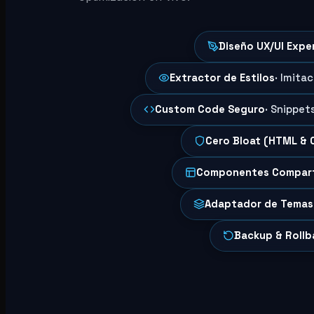
Diseño UX/UI Expe
Extractor de Estilos
· Imita
Custom Code Seguro
· Snippet
Cero Bloat (HTML & 
Componentes Compar
Adaptador de Temas
Backup & Rollb