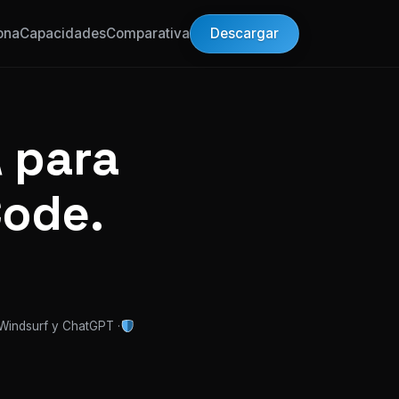
Descargar
ona
Capacidades
Comparativa
 para
Code.
 Windsurf y ChatGPT ·