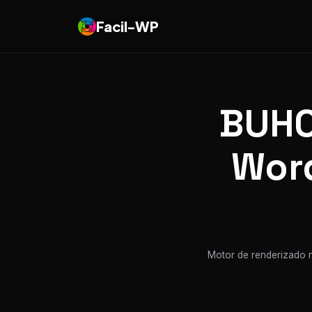
Facil-WP
BUHO
Word
Motor de renderizado n