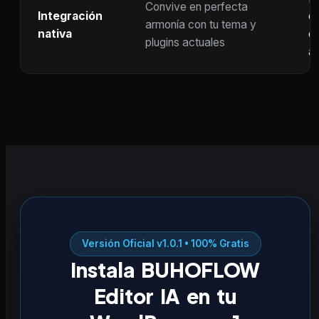
Convive en perfecta
Integración
co
armonía con tu tema y
nativa
ot
plugins actuales
ac
Versión Oficial v1.0.1 • 100% Gratis
Instala BUHOFLOW
Editor IA en tu