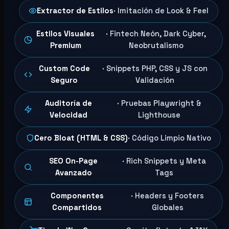
Extractor de Estilos
· Imitación de Look & Feel
Estilos Visuales
· Fintech Neón, Dark Cyber,
Premium
Neobrutalismo
Custom Code
· Snippets PHP, CSS y JS con
Seguro
Validación
Auditoría de
· Pruebas Playwright &
Velocidad
Lighthouse
Cero Bloat (HTML & CSS)
· Código Limpio Nativo
SEO On-Page
· Rich Snippets y Meta
Avanzado
Tags
Componentes
· Headers y Footers
Compartidos
Globales