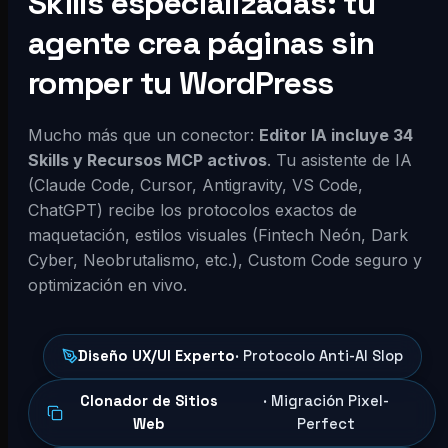
Skills especializadas: tu
agente crea páginas sin
romper tu WordPress
Mucho más que un conector:
Editor IA incluye 34
Skills y Recursos MCP activos
. Tu asistente de IA
(Claude Code, Cursor, Antigravity, VS Code,
ChatGPT) recibe los protocolos exactos de
maquetación, estilos visuales (Fintech Neón, Dark
Cyber, Neobrutalismo, etc.), Custom Code seguro y
optimización en vivo.
Diseño UX/UI Experto
· Protocolo Anti-AI Slop
Clonador de Sitios
· Migración Pixel-
Web
Perfect