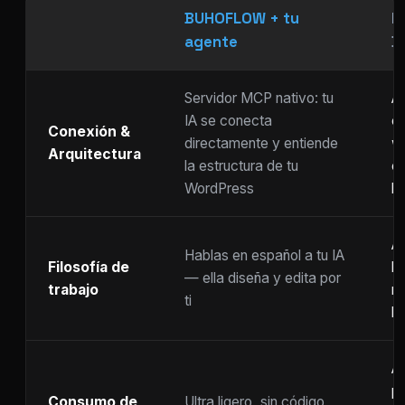
BUHOFLOW + tu
P
agente
D
Servidor MCP nativo: tu
As
IA se conecta
ch
Conexión &
directamente y entiende
w
Arquitectura
la estructura de tu
c
WordPress
li
Ar
Hablas en español a tu IA
Filosofía de
b
— ella diseña y edita por
trabajo
m
ti
ho
A
p
Consumo de
Ultra ligero, sin código