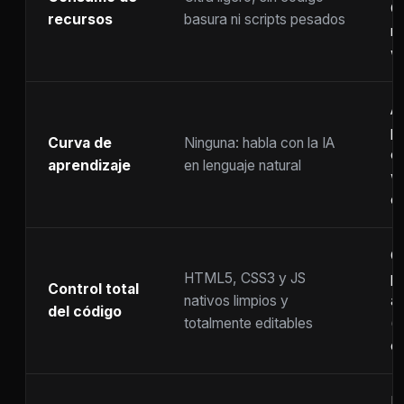
C
recursos
basura ni scripts pesados
ra
w
A
p
Curva de
Ninguna: habla con la IA
c
aprendizaje
en lenguaje natural
w
co
C
HTML5, CSS3 y JS
pr
Control total
nativos limpios y
at
del código
totalmente editables
(
c
F