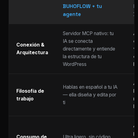
BUHOFLOW + tu
P
agente
D
Servidor MCP nativo: tu
As
IA se conecta
ch
Conexión &
directamente y entiende
w
Arquitectura
la estructura de tu
c
WordPress
li
Ar
Hablas en español a tu IA
Filosofía de
b
— ella diseña y edita por
trabajo
m
ti
ho
A
p
Consumo de
Ultra ligero, sin código