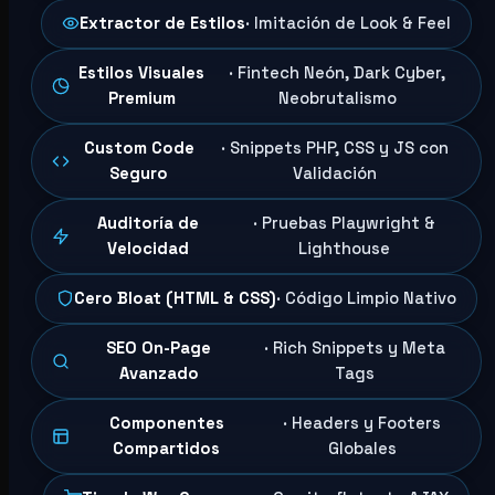
Extractor de Estilos
· Imitación de Look & Feel
Estilos Visuales
· Fintech Neón, Dark Cyber,
Premium
Neobrutalismo
Custom Code
· Snippets PHP, CSS y JS con
Seguro
Validación
Auditoría de
· Pruebas Playwright &
Velocidad
Lighthouse
Cero Bloat (HTML & CSS)
· Código Limpio Nativo
SEO On-Page
· Rich Snippets y Meta
Avanzado
Tags
Componentes
· Headers y Footers
Compartidos
Globales