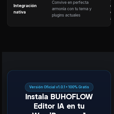
Convive en perfecta
Integración
co
armonía con tu tema y
nativa
ot
plugins actuales
ac
Versión Oficial v1.0.1 • 100% Gratis
Instala BUHOFLOW
Editor IA en tu