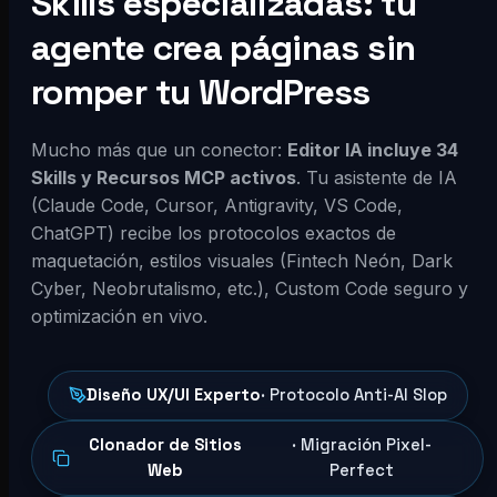
Skills especializadas: tu
agente crea páginas sin
romper tu WordPress
Mucho más que un conector:
Editor IA incluye 34
Skills y Recursos MCP activos
. Tu asistente de IA
(Claude Code, Cursor, Antigravity, VS Code,
ChatGPT) recibe los protocolos exactos de
maquetación, estilos visuales (Fintech Neón, Dark
Cyber, Neobrutalismo, etc.), Custom Code seguro y
optimización en vivo.
Diseño UX/UI Experto
· Protocolo Anti-AI Slop
Clonador de Sitios
· Migración Pixel-
Web
Perfect