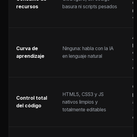
C
recursos
basura ni scripts pesados
ra
w
A
p
Curva de
Ninguna: habla con la IA
c
aprendizaje
en lenguaje natural
w
co
C
HTML5, CSS3 y JS
pr
Control total
nativos limpios y
at
del código
totalmente editables
(
c
F