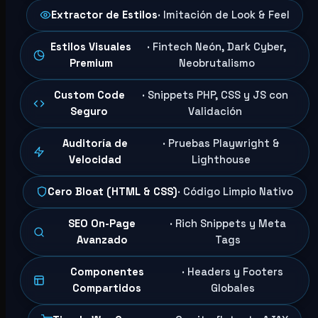
Extractor de Estilos
· Imitación de Look & Feel
Estilos Visuales
· Fintech Neón, Dark Cyber,
Premium
Neobrutalismo
Custom Code
· Snippets PHP, CSS y JS con
Seguro
Validación
Auditoría de
· Pruebas Playwright &
Velocidad
Lighthouse
Cero Bloat (HTML & CSS)
· Código Limpio Nativo
SEO On-Page
· Rich Snippets y Meta
Avanzado
Tags
Componentes
· Headers y Footers
Compartidos
Globales