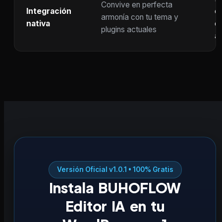
Convive en perfecta
Integración
co
armonía con tu tema y
nativa
ot
plugins actuales
ac
Versión Oficial v1.0.1 • 100% Gratis
Instala BUHOFLOW
Editor IA en tu