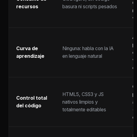
C
recursos
basura ni scripts pesados
ra
w
A
p
Curva de
Ninguna: habla con la IA
c
aprendizaje
en lenguaje natural
w
co
C
HTML5, CSS3 y JS
pr
Control total
nativos limpios y
at
del código
totalmente editables
(
c
F