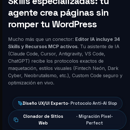
Skills especializadas: tu
agente crea páginas sin
romper tu WordPress
Mucho más que un conector:
Editor IA incluye 34
Skills y Recursos MCP activos
. Tu asistente de IA
(Claude Code, Cursor, Antigravity, VS Code,
ChatGPT) recibe los protocolos exactos de
maquetación, estilos visuales (Fintech Neón, Dark
Cyber, Neobrutalismo, etc.), Custom Code seguro y
optimización en vivo.
Diseño UX/UI Experto
· Protocolo Anti-AI Slop
Clonador de Sitios
· Migración Pixel-
Web
Perfect