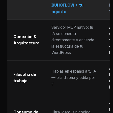
BUHOFLOW + tu
P
agente
D
Servidor MCP nativo: tu
As
IA se conecta
ch
Conexión &
directamente y entiende
w
Arquitectura
la estructura de tu
c
WordPress
li
Ar
Hablas en español a tu IA
Filosofía de
b
— ella diseña y edita por
trabajo
m
ti
ho
A
p
Consumo de
Ultra ligero, sin código